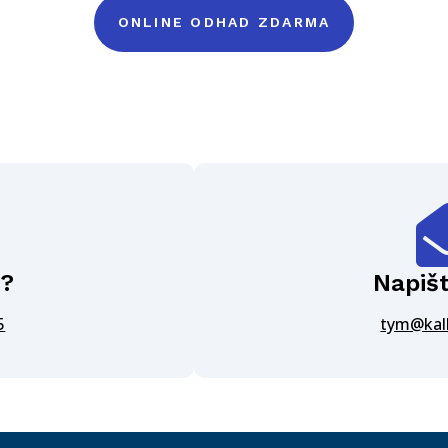
ONLINE ODHAD ZDARMA
z?
Napiš
5
tym@kal